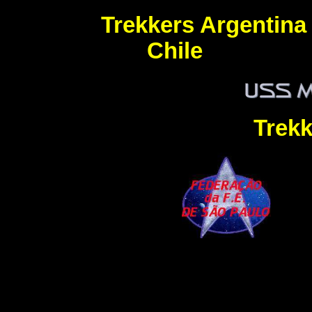
Trekkers Argentin
Chile
.................
Trekk
......