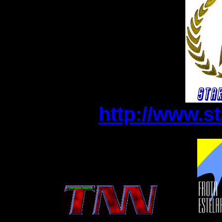
http://www.s
........