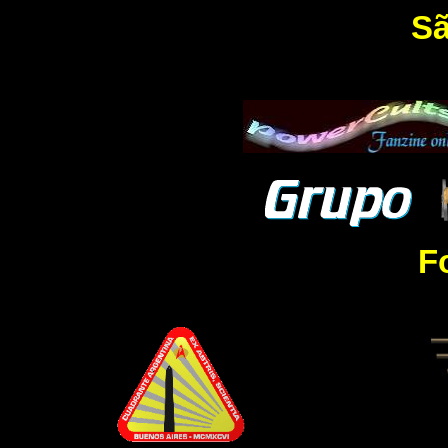
Sã
F
....................