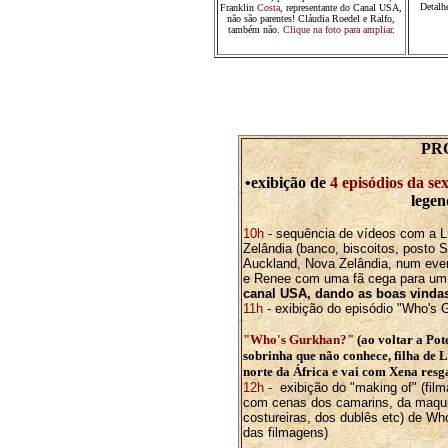
Detalh
Franklin
Costa
, representante do Canal USA,
não são parentes! Cláudia Roedel e Ralfo,
também não.
Clique na foto para ampliar
.
PR
•exibição de
4 episódios da s
legen
10h
- sequência de vídeos com a 
Zelândia (banco, biscoitos, posto S
Auckland, Nova Zelândia, num even
e Renee com uma fã cega para um
canal USA, dando as boas vinda
11h
- exibição do episódio "Who's 
"Who's Gurkhan?"
(ao voltar a Pot
sobrinha que não conhece, filha de L
norte da África e vai com Xena resga
12h
- exibição do "making of" (fil
com cenas dos camarins, da maqui
costureiras, dos dublês etc) de Wh
das filmagens)