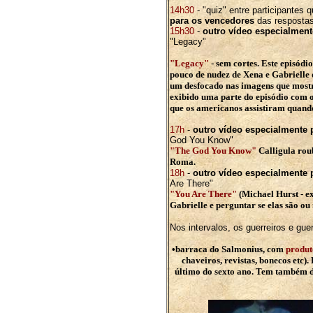
14h30
- "quiz" entre participantes
para os vencedores
das respostas
15h30
-
outro vídeo especialmen
"Legacy"
"Legacy"
-
sem cortes
. Este episód
pouco de nudez de Xena e Gabrielle 
um desfocado nas imagens que mos
exibido uma parte do episódio com o
que os americanos assistiram quand
17h
-
outro vídeo especialmente 
God You Know"
"The God You Know"
Calligula rou
Roma.
18h
-
outro vídeo especialmente 
Are There"
"You A
re There"
(Michael Hurst - ex
Gabrielle e perguntar se elas são ou
Nos intervalos, os guerreiros e guer
•barraca do Salmonius, com
produt
chaveiros, revistas, bonecos etc).
último do sexto ano. Tem também d